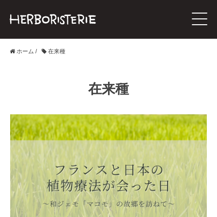
ホーム
/
在来種
在来種