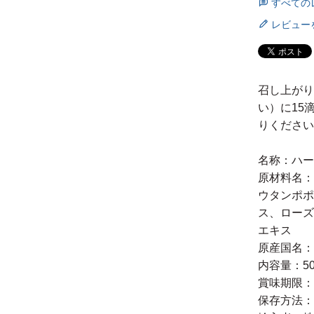
すべての
レビュー
召し上がり
い）に15
りください
名称：ハー
原材料名：
ウタンポポ
ス、ローズ
エキス
原産国名：
内容量：50
賞味期限：
保存方法：