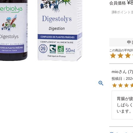
¥
会員価格
[
88
ポイント進
申
mio
7
投稿日
202
胃腸が
しばら
います