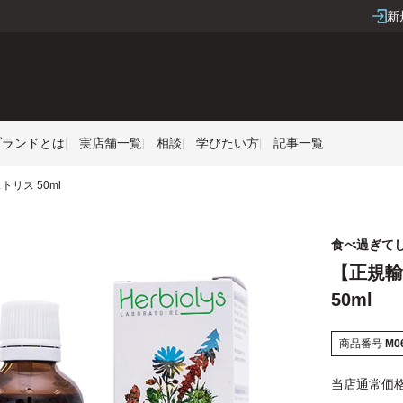
新
Sブランドとは
実店舗一覧
相談
学びたい方
記事一覧
ストリス 50ml
食べ過ぎて
【正規輸入
50ml
商品番号
M0
当店通常価