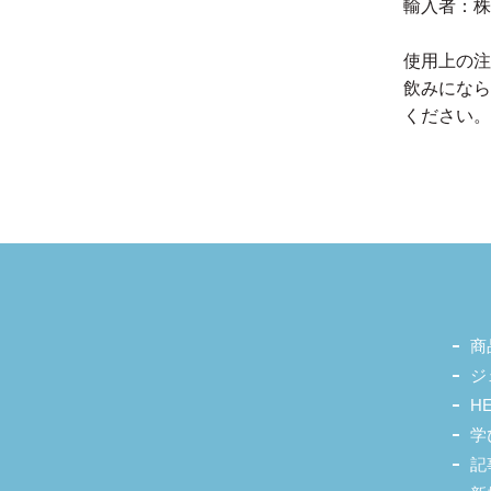
輸入者：株
使用上の注
飲みになら
ください。
商
ジ
H
学
記