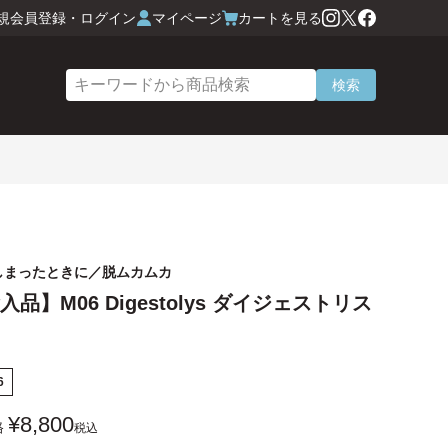
規会員登録・ログイン
マイページ
カートを見る
検索
しまったときに／脱ムカムカ
品】M06 Digestolys ダイジェストリス
6
¥
8,800
格
税込