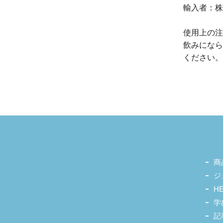
輸入者：株
使用上の注
飲みになら
ください。
商
ジ
H
学
記