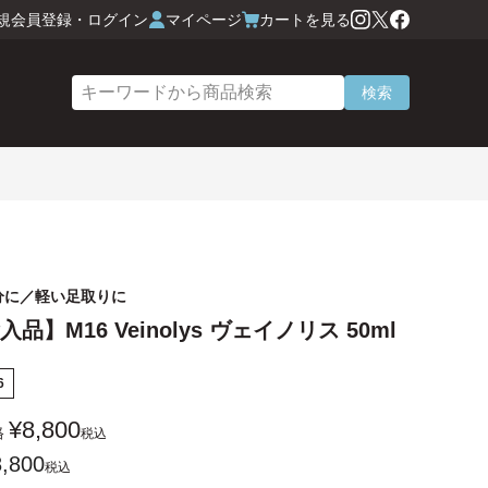
規会員登録・ログイン
マイページ
カートを見る
検索
分に／軽い足取りに
品】M16 Veinolys ヴェイノリス 50ml
6
¥
8,800
格
税込
8,800
税込