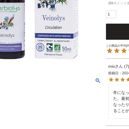
[
88
ポイント進
mio
7
投稿日
202
冬にな
た。最
なった