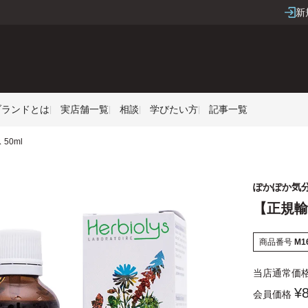
新
Sブランドとは
実店舗一覧
相談
学びたい方
記事一覧
50ml
ぽかぽか気
【正規輸入
商品番号
M1
当店通常価
¥
会員価格