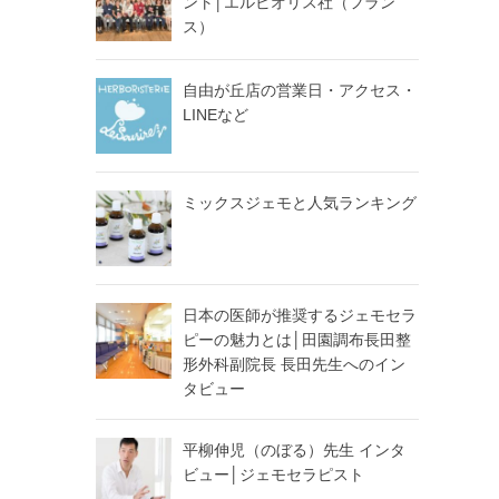
ント│エルビオリス社（フラン
ス）
自由が丘店の営業日・アクセス・
LINEなど
ミックスジェモと人気ランキング
日本の医師が推奨するジェモセラ
ピーの魅力とは│田園調布長田整
形外科副院長 長田先生へのイン
タビュー
平柳伸児（のぼる）先生 インタ
ビュー│ジェモセラピスト