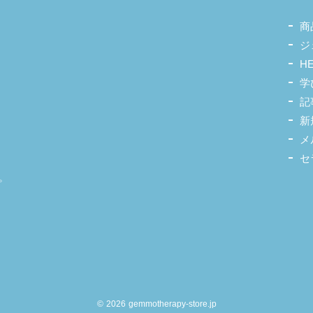
商
ジ
H
学
記
新
メ
セ
。
©
2026 gemmotherapy-store.jp