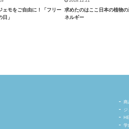
15
2018.12.21
ジェモをご自由に！「フリー
求めたのはここ日本の植物の
の日」
ネルギー
商
ジ
H
学